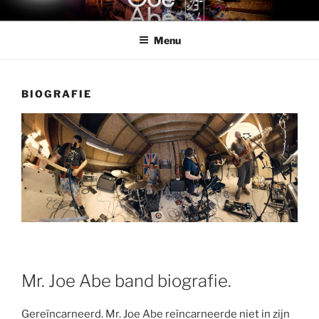
Skip
MR. JOE ABE
Mr. Joe Abe – official band website
to
Menu
content
BIOGRAFIE
Mr. Joe Abe band biografie.
Gereïncarneerd. Mr. Joe Abe reïncarneerde niet in zijn