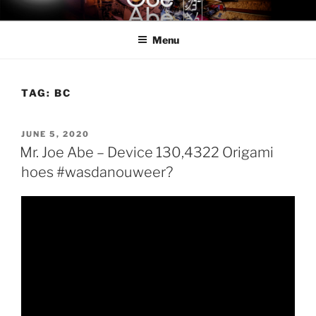
Skip
MR. JOE ABE
Mr. Joe Abe – official band website
to
Menu
content
TAG:
BC
POSTED
JUNE 5, 2020
ON
Mr. Joe Abe – Device 130,4322 Origami
hoes #wasdanouweer?