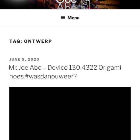
Skip
MR. JOE ABE
Mr. Joe Abe – official band website
to
Menu
content
TAG:
ONTWERP
POSTED
JUNE 5, 2020
ON
Mr. Joe Abe – Device 130,4322 Origami
hoes #wasdanouweer?