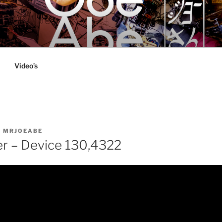
BE
site
Video’s
Y
MRJOEABE
r – Device 130,4322