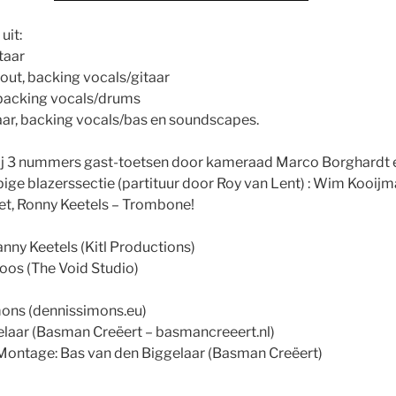
uit:
taar
out, backing vocals/gitaar
 backing vocals/drums
aar, backing vocals/bas en soundscapes.
j 3 nummers gast-toetsen door kameraad Marco Borghardt en 
e blazerssectie (partituur door Roy van Lent) : Wim Kooijm
t, Ronny Keetels – Trombone!
nny Keetels (Kitl Productions)
loos (The Void Studio)
ons (dennissimons.eu)
elaar (Basman Creëert – basmancreeert.nl)
Montage: Bas van den Biggelaar (Basman Creëert)