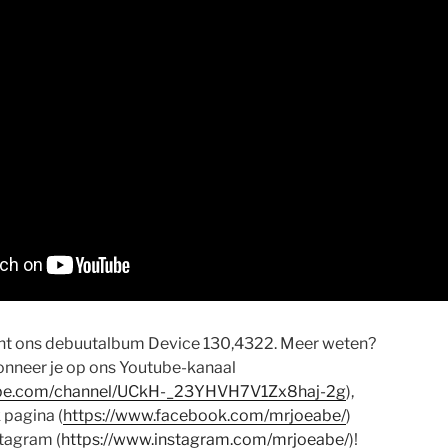
jnt ons debuutalbum Device 130,4322. Meer weten?
onneer je op ons Youtube-kanaal
ube.com/channel/UCkH-_23YHVH7V1Zx8haj-2g
),
 pagina (
https://www.facebook.com/mrjoeabe/
)
tagram (
https://www.instagram.com/mrjoeabe/
)!