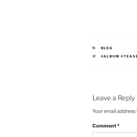
CATEGORIES
BLOG
TAGS
#ALBUM #TEASE
Leave a Reply
Your email address w
Comment
*