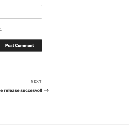
.
NEXT
Next
Post
le release succesvol!