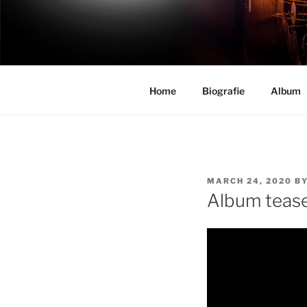
Skip
to
MR. JOE A
content
Mr. Joe Abe – official band web
Home
Biografie
Album
POSTED
MARCH 24, 2020
B
ON
Album tease