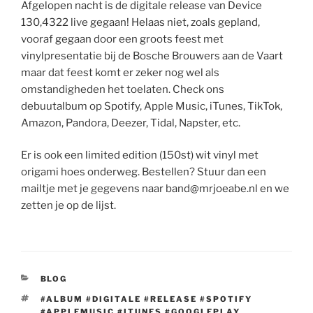
Afgelopen nacht is de digitale release van Device
130,4322 live gegaan! Helaas niet, zoals gepland,
vooraf gegaan door een groots feest met
vinylpresentatie bij de Bosche Brouwers aan de Vaart
maar dat feest komt er zeker nog wel als
omstandigheden het toelaten. Check ons
debuutalbum op Spotify, Apple Music, iTunes, TikTok,
Amazon, Pandora, Deezer, Tidal, Napster, etc.
Er is ook een limited edition (150st) wit vinyl met
origami hoes onderweg. Bestellen? Stuur dan een
mailtje met je gegevens naar band@mrjoeabe.nl en we
zetten je op de lijst.
CATEGORIES
BLOG
TAGS
#ALBUM #DIGITALE #RELEASE #SPOTIFY
#APPLEMUSIC #ITUNES #GOOGLEPLAY