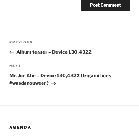
Post
Previous
PREVIOUS
navigation
Post
Album teaser – Device 130,4322
Next
NEXT
Post
Mr. Joe Abe – Device 130,4322 Origami hoes
#wasdanouweer?
AGENDA