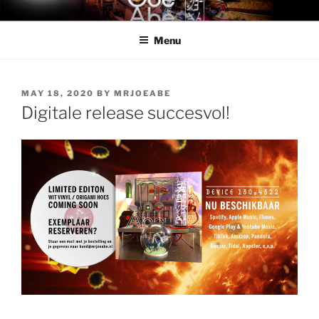
Skip
MR. JOE ABE
Mr. Joe Abe – official band website
to
Menu
content
POSTED
MAY 18, 2020
BY
MRJOEABE
ON
Digitale release succesvol!